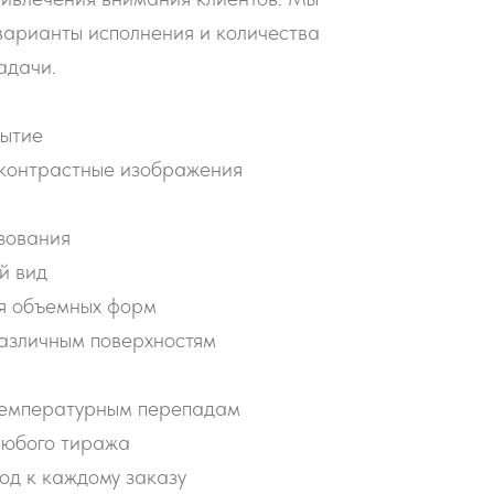
варианты исполнения и количества
адачи.
рытие
контрастные изображения
зования
й вид
я объемных форм
различным поверхностям
я
 температурным перепадам
любого тиража
од к каждому заказу