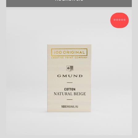
⭐⭐⭐⭐⭐