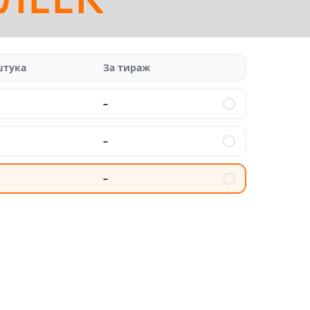
штука
За тираж
–
–
–