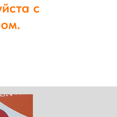
уйста с
ом.