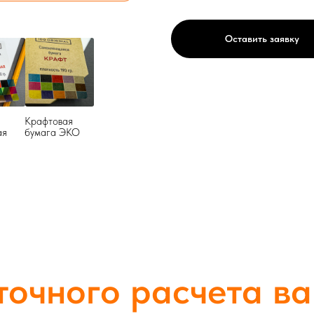
Оставить заявку
Крафтовая
ая
бумага ЭКО
точного расчета в