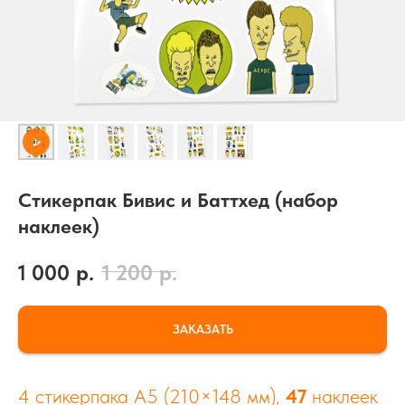
Стикерпак Бивис и Баттхед (набор
наклеек)
1 000
р.
1 200
р.
ЗАКАЗАТЬ
4 стикерпака А5 (210×148 мм),
47
наклеек