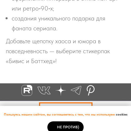
или ретро‑90‑х;
создания уникального подарка для
фаната сериала.
Добавьте щепотку хаоса и юмора в
повседневность — выберите стикерпак
«Бивис и Баттхед»!
ООО «МАСТЕРПРИНТ МСК». Любое использование либо
копирование материалов или подборки материалов сайта,
Пользуясь нашим сайтом, вы соглашаетесь с тем, что мы используем
cookies
элементов дизайна и оформления допускается лишь с разрешения
правообладателя
НЕ ПРОТИВ)