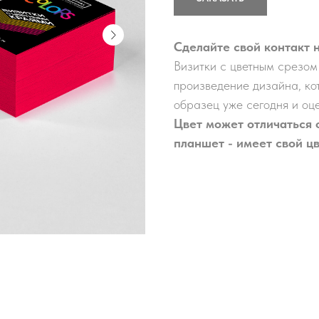
Сделайте свой контакт
Визитки с цветным срезом
произведение дизайна, ко
образец уже сегодня и оц
Цвет может отличаться 
планшет - имеет свой ц