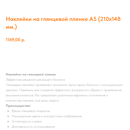
Наклейки на глянцевой пленке А5 (210х148
мм.)
1169,00
р.
ЗАКАЗАТЬ
Наклейки на глянцевой пленке
Эффектное решение для вашего бизнеса
Глянцевые наклейки привлекают внимание своим ярким блеском и насыщенными
цветами. Идеальны для создания эффектного визуального образа и привлечения
внимания клиентов. Мы предлагаем различные варианты исполнения и
количества наклеек под ваши задачи.
Преимущества:
Яркое глянцевое покрытие
Насыщенные цвета и контрастные изображения
Устойчивость к влаге
Долговечность использования